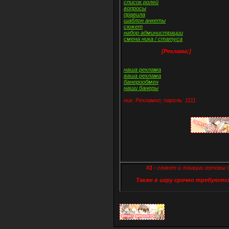
список ролей
вопросы
правила
шаблон анкеты
сюжет
набор администрации
смена ника / статуса
[Реклама:]
наша реклама
ваша реклама
банерообмен
наши банеры
ник: Рекламко; пароль: 1111
#1 -
сюжет и локации готовы 
Также в игру срочно требуютс