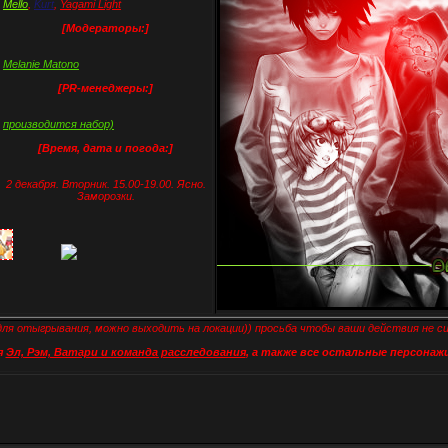
Mello
,
Kurt
,
Yagami Light
[Модераторы:]
Melanie Matono
[PR-менеджеры:]
производится набор)
[Время, дата и погода:]
2 декабря. Вторник. 15.00-19.00. Ясно.
Заморозки.
для отыгрывания, можно выходить на локации)) просьба чтобы ваши действия не с
я
Эл, Рэм, Ватари и команда расследования
, а также все остальные персонажи