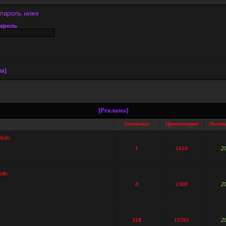
 пароль ниже
ароль
а]
[Реклама]
Ответов
Просмотров
После
ello
1
1610
2
llo
0
1300
2
318
13765
2