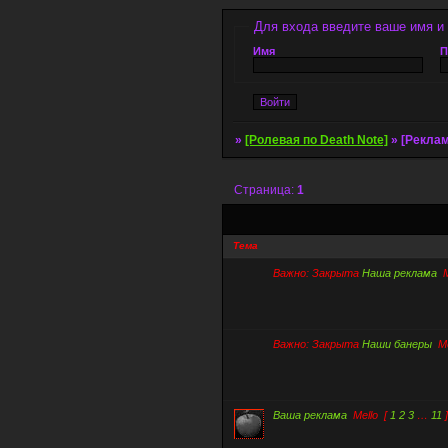
Для входа введите ваше имя и
Имя
П
»
[Ролевая по Death Note]
»
[Реклам
Страница:
1
Тема
Важно:
Закрыта
Наша реклама
M
Важно:
Закрыта
Наши банеры
Me
Ваша реклама
Mello
[
1
2
3
…
11
]