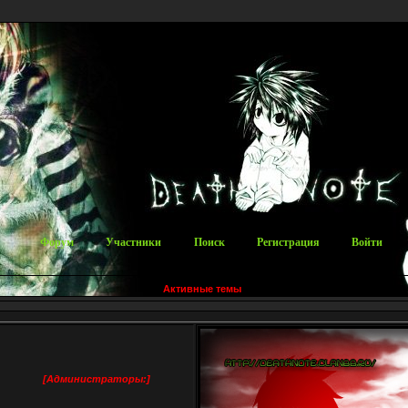
Форум
Участники
Поиск
Регистрация
Войти
Активные темы
[Администраторы:]