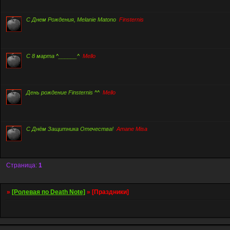
С Днем Рождения, Melanie Matono
Finsternis
С 8 марта ^______^
Mello
День рождение Finsternis ^^
Mello
С Днём Защитника Отечества!
Amane Misa
Страница:
1
»
[Ролевая по Death Note]
»
[Праздники]