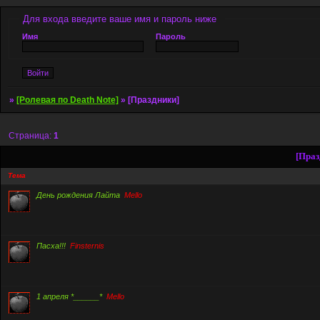
Для входа введите ваше имя и пароль ниже
Имя
Пароль
»
[Ролевая по Death Note]
»
[Праздники]
Страница:
1
[Праз
Тема
День рождения Лайта
Mello
Пасха!!!
Finsternis
1 апреля *______*
Mello