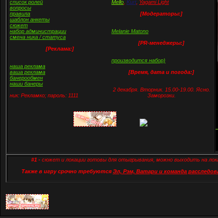
список ролей
Mello
,
Kurt
,
Yagami Light
вопросы
правила
[Модераторы:]
шаблон анкеты
сюжет
набор администрации
Melanie Matono
смена ника / статуса
[PR-менеджеры:]
[Реклама:]
производится набор)
наша реклама
ваша реклама
[Время, дата и погода:]
банерообмен
наши банеры
2 декабря. Вторник. 15.00-19.00. Ясно.
ник: Рекламко; пароль: 1111
Заморозки.
#1 -
сюжет и локации готовы для отыгрывания, можно выходить на лок
Также в игру срочно требуются
Эл, Рэм, Ватари и команда расследов